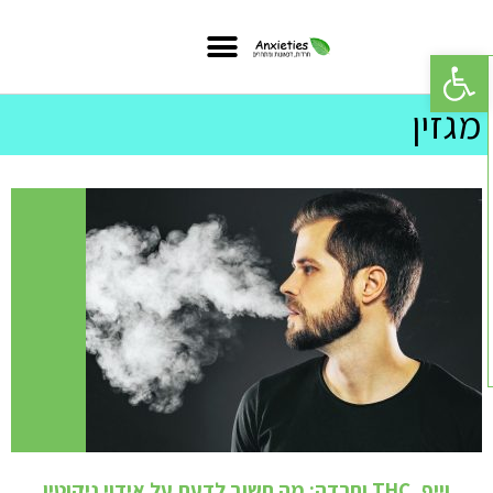
פתח סרגל נגישות
מגזין
וייפ, THC וחרדה: מה חשוב לדעת על אידוי ניקוטין