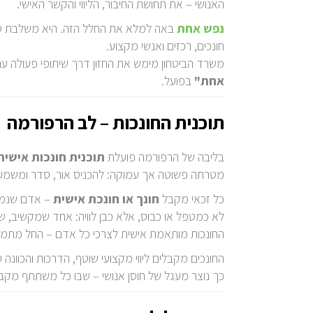
האנושי – את תחושת החיבור, הליווי והקשר האישי.
נפש אחת
באה למלא את החלל הזה. היא משלבת טיפ
חונכים, רכזים ואנשי מקצוע.
משרד הביטחון מימש את החזון דרך שיתופי פעולה עם
אחת"
בפועל.
תוכנית החונכות – לב הרפורמה
בליבה של הרפורמה פועלת
תוכנית חונכות אישית
מטרתה פשוטה אך עמוקה: להכניס אור, סדר ומשמעות
כל זכאי מקבל
חונך או חונכת אישית
– אדם שנמצא
לא כמטפל או כבוס, אלא כבן לוויה: אחד שמקשיב, 
החונכות מותאמת אישית לצרכי כל אדם – החל מתמיכ
החונכים מקבלים ליווי מקצועי שוטף, הדרכות והכוונה 
כך נוצר מעגל של חוסן אנושי – שבו כל משתתף מקבל