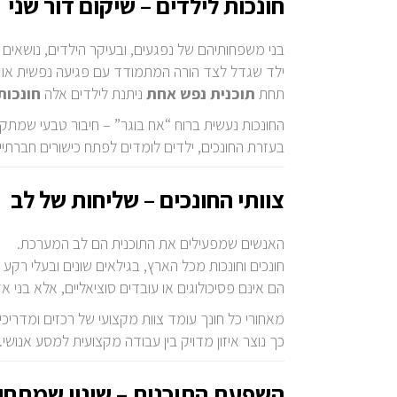
חונכות לילדים – שיקום דור שני
בני משפחותיהם של נפגעים, ובעיקר הילדים, נושאים
ילד שגדל לצד הורה המתמודד עם פגיעה נפשית או פי
תחת
תוכנית נפש אחת
ניתנת לילדים אלה
חונכות
החונכות נעשית ברוח “אח בוגר” – חיבור טבעי שמתקיי
בעזרת החונכים, ילדים לומדים לפתח כישורים חברתיים
צוותי החונכים – שליחות של לב
האנשים שמפעילים את התוכנית הם לב המערכת.
חונכים וחונכות מכל הארץ, בגילאים שונים ובעלי רקע
הם אינם פסיכולוגים או עובדים סוציאליים, אלא בני
מאחורי כל חונך עומד צוות מקצועי של רכזים ומדריכ
כך נוצר איזון מדויק בין עבודה מקצועית למסע אנושי.
השפעת התוכנית – שינוי שמתחי