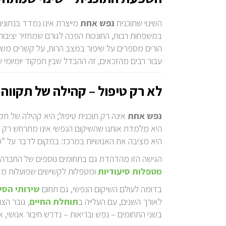
השינוי שתוכנית
נפש אחת
מייצרת אינו נמדד בנתוני
במשפחות רבות, החונכות הפכה לגורם שמחזיר יציבות 
הורים מספרים על שיפור במצב הרוח, על קשרים משפ
עבור רבים מהזכאים, זה ההבדל שבין תפקוד יומיומי ש
לא רק טיפול – קהילה של תקווה
נפש אחת
אינה רק תוכנית טיפול; היא קהילה של תקו
היא מלמדת אותנו שהשיקום הנפשי אינו מתרחש רק 
היא מציבה את האנושיות במרכז: במקום לדבר על “מ
הגישה הזו מהדהדת גם בתחומים נוספים של החברה
מטפלות סיעודיות
ומטפלות לקשישים שפועלות מדי י
בדומה לעולם השיקום הנפשי, גם תחום
שירותי הסי
לאורך השנים, עם העלייה ב
תוחלת החיים
, גובר הצ
בשני התחומים – נפש ובריאות – נדרש חיבור אנושי, 