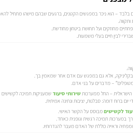
ם בלבד – הוא ניכר במפגשים הקטנים, ברגעים שבהם מישהו מתחיל להאמי
ותקווה.
חתיים מחוזקים ועל תחושת ביטחון מחודשת.
ברירי לבין חיים בעלי משמעות.
וה.
בקליניקה, אלא גם במפגש עם אדם אחר שמאמין בך.
טופלים” – מדברים על בני אדם.
 הישראלית – החל ממערכות
שירותי סיעוד
שמעניקות תמיכה לקשישים ול
ום ברוח דומה: סבלנות, יציבות ונתינה אמיתית.
עוד לקשישים
מבוסס על הקשר האישי.
ורך במערכות תמיכה רגשית וגופנית כאחד.
אמפתיה וראייה כוללת של האדם מעבר להגדרותיו.