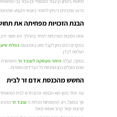
תחושת ביטחון הן עבור המטופל והן עבור בני המשפחה
ברגע שמבינים כי ניתן להיעזר באנשי מקצוע שמגיעים
הבנת הזכויות מפחיתה את תחוש
אחת הסיבות המרכזיות לפחד בתהליך היא חוסר ידע. מ
במקרים רבים ניתן לקבל סיוע באמצעות
גמלת סיעו
העלויות לבדן.
בנוסף, קבלת
היתר העסקה לעובד זר
מאפשרת לבצ
שהם פועלים נכון ושזכויות כל הצדדים נשמרות.
החשש מהכנסת אדם זר לבית
עוד פחד נפוץ הוא הכנסת אדם חדש לבית המשפחה. ה
אך בפועל, רוב המשפחות מגלות כי
עובד זר
המגיע ל
קרובות קשר קרוב ואנושי מאוד.