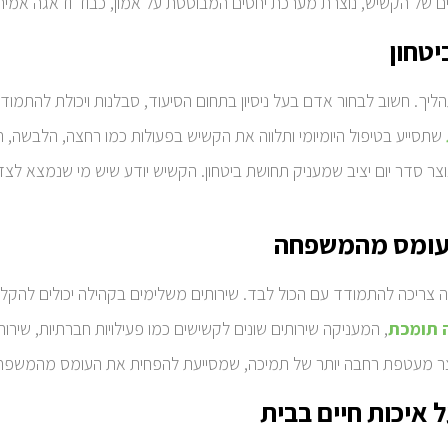
של הקשיש, נוצרת מערכת יחסים המבוססת על אמון, כבוד ודאגה אמיתי
טחון
ך. חשוב לבחור אדם בעל ניסיון בתחום הסיעוד, סבלנות ויכולת להתמוד
שתסייע בטיפול היומיומי ותלווה את הקשיש בפעולות כמו רחצה, הלבשה, הכנת
 סדר יום יציב שמעניק תחושת ביטחון. הקשיש יודע שיש מי שנמצא לצדו 
 עומס מהמשפחה
 צריכה להתמודד עם הכול לבד. שירותים משלימים בקהילה יכולים להקל
 תומכת
, המעניקה שירותים שונים לקשישים כמו פעילויות חברתיות, שירותי
ים יוצר מעטפת רחבה יותר של תמיכה, שמסייעת להפחית את העומס מהמשפח
איכות חיים בבית