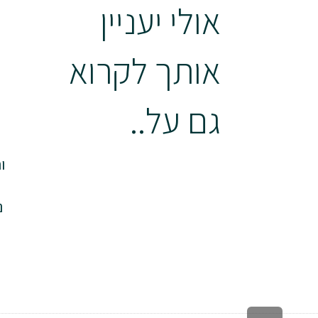
אולי יעניין
אותך לקרוא
גם על..
ו
ל
נ